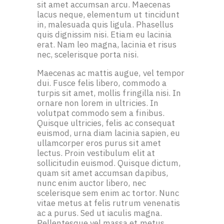
sit amet accumsan arcu. Maecenas
lacus neque, elementum ut tincidunt
in, malesuada quis ligula. Phasellus
quis dignissim nisi. Etiam eu lacinia
erat. Nam leo magna, lacinia et risus
nec, scelerisque porta nisi.
Maecenas ac mattis augue, vel tempor
dui. Fusce felis libero, commodo a
turpis sit amet, mollis fringilla nisi. In
ornare non lorem in ultricies. In
volutpat commodo sem a finibus.
Quisque ultricies, felis ac consequat
euismod, urna diam lacinia sapien, eu
ullamcorper eros purus sit amet
lectus. Proin vestibulum elit at
sollicitudin euismod. Quisque dictum,
quam sit amet accumsan dapibus,
nunc enim auctor libero, nec
scelerisque sem enim ac tortor. Nunc
vitae metus at felis rutrum venenatis
ac a purus. Sed ut iaculis magna.
Pellentesque vel massa et metus