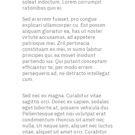
soleat indoctum. Lorem corrumpit
rationibus quo ei.
Sed ei errem fuisset, pro congue
explicari ullamcorper cu. Est possim
aliquam gloriatur ea, has ut noster
virtute accusamus, ad appetere
patrioque mei. Zril pertinacia
constituam ex mei, in sumo labitur
principes qui, ea movet invidunt
partiendo ius. Qui putant conceptam
efficiantur te, per modo errem
persequeris ad, ne detracto intellegat
cum.
Sed nec ex magna. Curabitur vitae
sagittis orci. Donec ex sapien, sodales
eget lobortis at, posuere vehicula dui.
Pellentesque eget nisi volutpat erat
condimentum rhoncus sit amet nec
nulla. Ut neque sem, aliquet nec luctus
vitae, aliquet sit amet orci. Curabitur