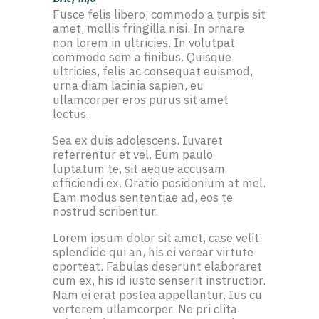
Fusce felis libero, commodo a turpis sit
amet, mollis fringilla nisi. In ornare
non lorem in ultricies. In volutpat
commodo sem a finibus. Quisque
ultricies, felis ac consequat euismod,
urna diam lacinia sapien, eu
ullamcorper eros purus sit amet
lectus.
Sea ex duis adolescens. Iuvaret
referrentur et vel. Eum paulo
luptatum te, sit aeque accusam
efficiendi ex. Oratio posidonium at mel.
Eam modus sententiae ad, eos te
nostrud scribentur.
Lorem ipsum dolor sit amet, case velit
splendide qui an, his ei verear virtute
oporteat. Fabulas deserunt elaboraret
cum ex, his id iusto senserit instructior.
Nam ei erat postea appellantur. Ius cu
verterem ullamcorper. Ne pri clita