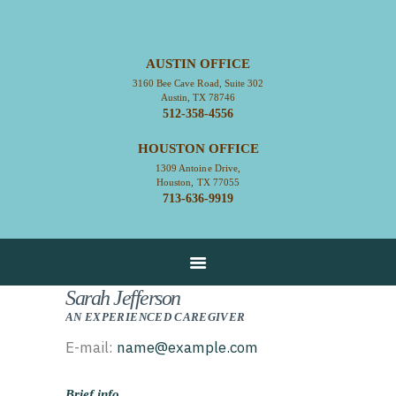
AUSTIN OFFICE
3160 Bee Cave Road, Suite 302
HOME
Austin, TX 78746
512-358-4556
ABOUT
HOUSTON OFFICE
CONTACT
1309 Antoine Drive,
SERVICES
Houston, TX 77055
713-636-9919
RESOURCES
EMPLOYMENT
EMPLOYEE LOGIN
Sarah Jefferson
AN EXPERIENCED CAREGIVER
E-mail:
name@example.com
Brief info